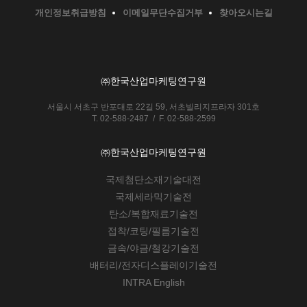
개인정보취급방침
이메일무단수집거부
찾아오시는길
㈜한국산업마케팅연구원
서울시 서초구 반포대로 22길 59, 서초빌리지프라자 301호
T. 02-588-2487 / F. 02-588-2599
㈜한국산업마케팅연구원
국제첨단소재기술대전
국제세라믹기술전
탄소/복합재료기술전
접착/코팅/필름기술전
금속/야금/철강기술전
배터리/전자디스플레이기술전
INTRA English