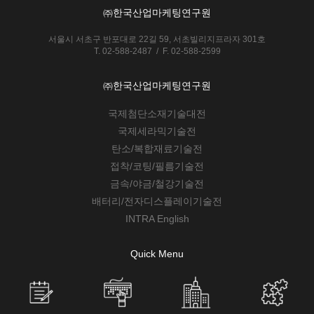
㈜한국산업마케팅연구원
서울시 서초구 반포대로 22길 59, 서초빌리지프라자 301호
T. 02-588-2487 / F. 02-588-2599
㈜한국산업마케팅연구원
국제첨단소재기술대전
국제세라믹기술전
탄소/복합재료기술전
접착/코팅/필름기술전
금속/야금/철강기술전
배터리/전자디스플레이기술전
INTRA English
Quick Menu