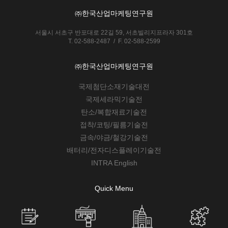
㈜한국산업마케팅연구원
서울시 서초구 반포대로 22길 59, 서초빌리지프라자 301호
T. 02-588-2487 / F. 02-588-2599
㈜한국산업마케팅연구원
국제첨단소재기술대전
국제세라믹기술전
탄소/복합재료기술전
접착/코팅/필름기술전
금속/야금/철강기술전
배터리/전자디스플레이기술전
INTRA English
Quick Menu