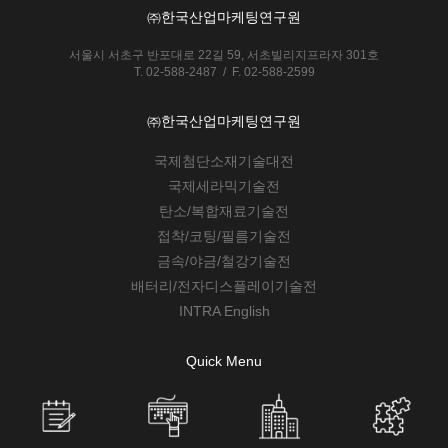
㈜한국산업마케팅연구원
서울시 서초구 반포대로 22길 59, 서초빌리지프라자 301호
T. 02-588-2487 / F. 02-588-2599
㈜한국산업마케팅연구원
국제첨단소재기술대전
국제세라믹기술전
탄소/복합재료기술전
접착/코팅/필름기술전
금속/야금/철강기술전
배터리/전자디스플레이기술전
INTRA English
Quick Menu