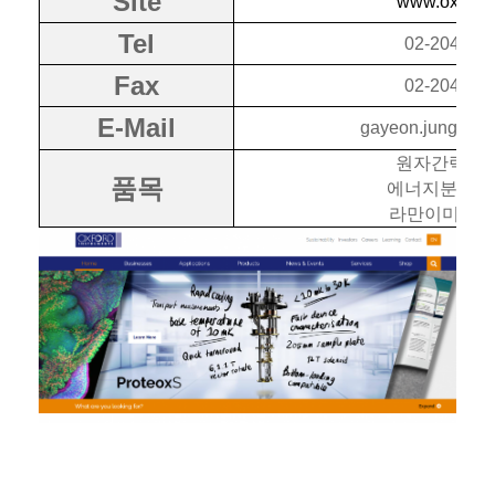
Site
www.oxinst
Tel
02-2047-6
Fax
02-2047-6
E-Mail
gayeon.jung@ox
원자간력현미
품목
에너지분광분
라만이미징