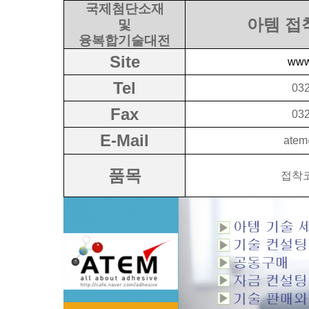
국제첨단소재
아템 접
및
융복합기술대전
Site
www
Tel
03
Fax
03
E-Mail
atem
품목
접착