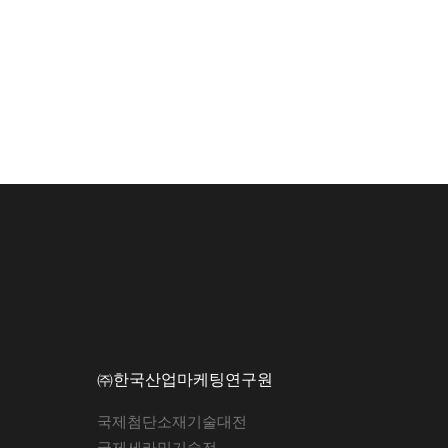
㈜한국산업마케팅연구원
국제첨단소재기술대전
국제세라믹기술전