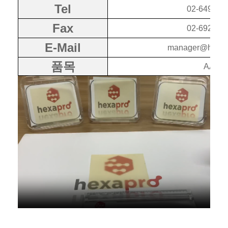
Tel
02-6497-3
Fax
02-6929-4
E-Mail
manager@hexapr
품목
AAO