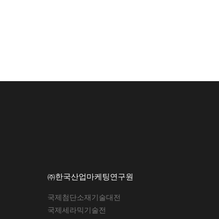
㈜한국산업마케팅연구원
국제첨단소재기술대전
국제세라믹기술전