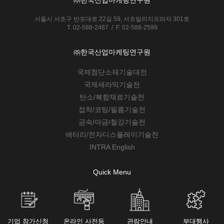
서울시 서초구 반포대로 22길 59, 서초빌리지프라자 301호
T. 02-588-2487 / F. 02-588-2599
㈜한국산업마케팅연구원
국제첨단소재기술대전
국제세라믹기술전
탄소/복합재료기술전
접착/코팅/필름기술전
금속/야금/철강기술전
배터리/전자디스플레이기술전
INTRA English
Quick Menu
기업 참가신청
온라인 사전등
관람안내
부대행사