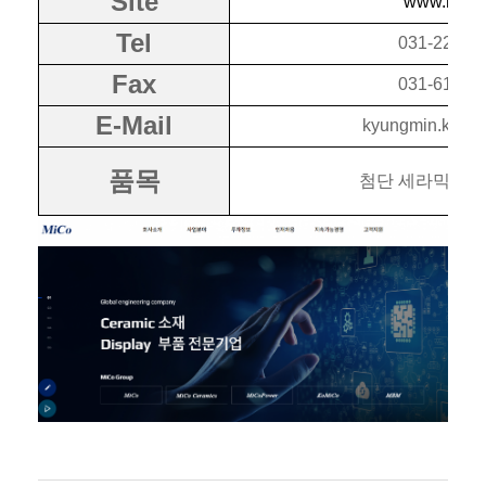
Site
www.mico.
Tel
031-220-9
Fax
031-612-6
E-Mail
kyungmin.kim@
품목
첨단 세라믹 소