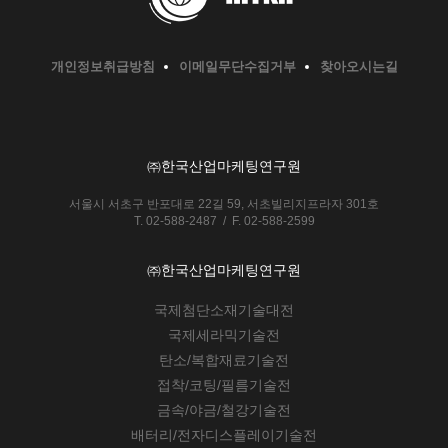
개인정보취급방침
이메일무단수집거부
찾아오시는길
㈜한국산업마케팅연구원
서울시 서초구 반포대로 22길 59, 서초빌리지프라자 301호
T. 02-588-2487 / F. 02-588-2599
㈜한국산업마케팅연구원
국제첨단소재기술대전
국제세라믹기술전
탄소/복합재료기술전
접착/코팅/필름기술전
금속/야금/철강기술전
배터리/전자디스플레이기술전