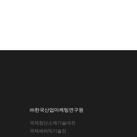
㈜한국산업마케팅연구원
국제첨단소재기술대전
국제세라믹기술전