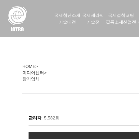
국제첨단소재
국제세라믹
국제접착코팅
기술대전
기술전
필름소재산업전
HOME
>
미디어센터
>
참가업체
관리자
5,582회