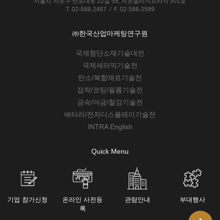
서울시 서초구 반포대로 22길 59, 서초빌리지프라자 301호
T. 02-588-2487 / F. 02-588-2599
㈜한국산업마케팅연구원
국제첨단소재기술대전
국제세라믹기술전
탄소/복합재료기술전
접착/코팅/필름기술전
금속/야금/철강기술전
배터리/전자디스플레이기술전
INTRA English
Quick Menu
기업 참가신청
온라인 사전등
관람안내
부대행사
록