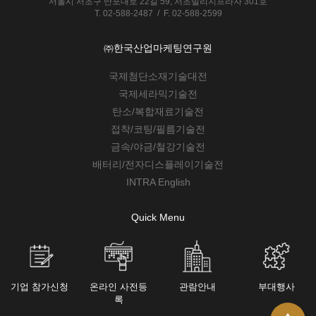
서울시 서초구 반포대로 22길 59, 서초빌리지프라자 301호
T. 02-588-2487 / F. 02-588-2599
㈜한국산업마케팅연구원
국제첨단소재기술대전
국제세라믹기술전
탄소/복합재료기술전
접착/코팅/필름기술전
금속/야금/철강기술전
배터리/전자디스플레이기술전
INTRA English
Quick Menu
기업 참가신청
온라인 사전등
관람안내
부대행사
록