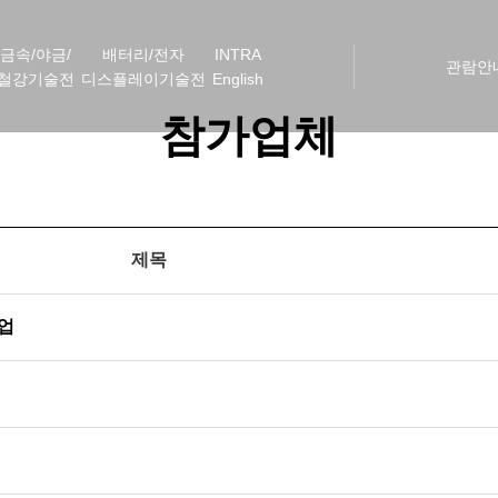
금속/야금/
배터리/전자
INTRA
관람안
철강기술전
디스플레이기술전
English
참가업체
제목
공업