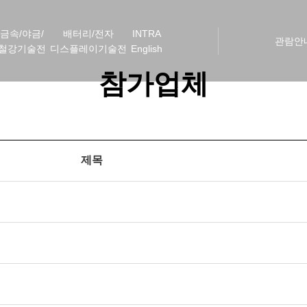
금속/야금/
배터리/전자
INTRA
관람안
철강기술전
디스플레이기술전
English
참가업체
제목