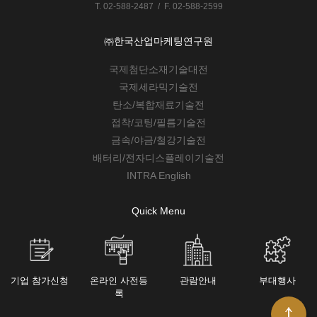
T. 02-588-2487 / F. 02-588-2599
㈜한국산업마케팅연구원
국제첨단소재기술대전
국제세라믹기술전
탄소/복합재료기술전
접착/코팅/필름기술전
금속/야금/철강기술전
배터리/전자디스플레이기술전
INTRA English
Quick Menu
기업 참가신청
온라인 사전등
관람안내
부대행사
록