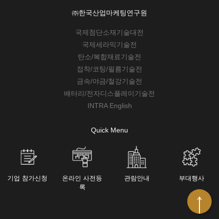
㈜한국산업마케팅연구원
국제첨단소재기술대전
국제세라믹기술전
탄소/복합재료기술전
접착/코팅/필름기술전
금속/야금/철강기술전
배터리/전자디스플레이기술전
INTRA English
Quick Menu
기업 참가신청
온라인 사전등
관람안내
부대행사
록