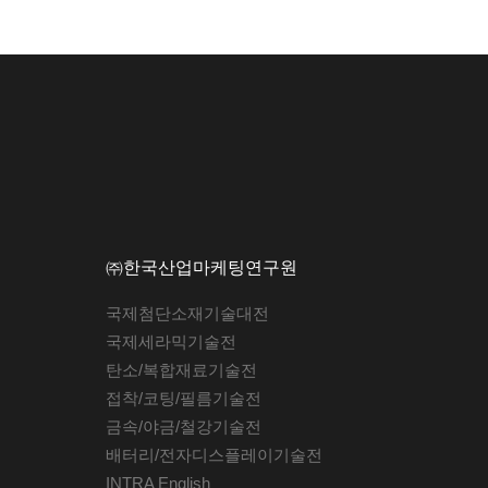
㈜한국산업마케팅연구원
국제첨단소재기술대전
국제세라믹기술전
탄소/복합재료기술전
접착/코팅/필름기술전
금속/야금/철강기술전
배터리/전자디스플레이기술전
INTRA English