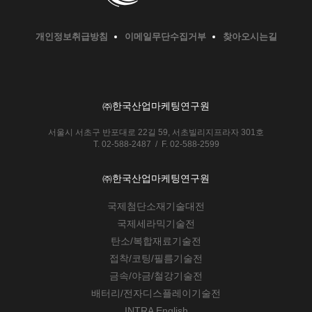
개인정보취급방침
이메일무단수집거부
찾아오시는길
㈜한국산업마케팅연구원
서울시 서초구 반포대로 22길 59, 서초빌리지프라자 301호
T. 02-588-2487 / F. 02-588-2599
㈜한국산업마케팅연구원
국제첨단소재기술대전
국제세라믹기술전
탄소/복합재료기술전
접착/코팅/필름기술전
금속/야금/철강기술전
배터리/전자디스플레이기술전
INTRA English