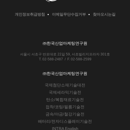
개인정보취급방침
이메일무단수집거부
찾아오시는길
㈜한국산업마케팅연구원
서울시 서초구 반포대로 22길 59, 서초빌리지프라자 301호
T. 02-588-2487 / F. 02-588-2599
㈜한국산업마케팅연구원
국제첨단소재기술대전
국제세라믹기술전
탄소/복합재료기술전
접착/코팅/필름기술전
금속/야금/철강기술전
배터리/전자디스플레이기술전
INTRA English