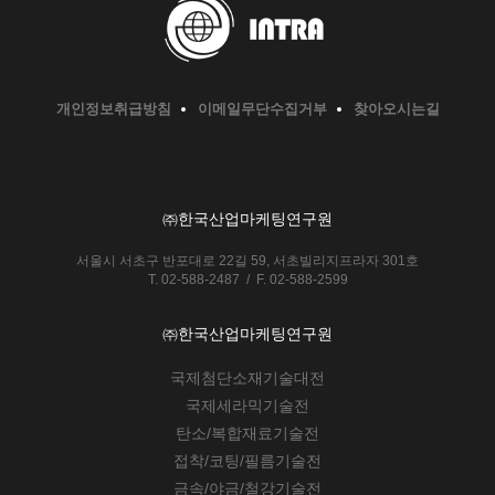
개인정보취급방침
이메일무단수집거부
찾아오시는길
㈜한국산업마케팅연구원
서울시 서초구 반포대로 22길 59, 서초빌리지프라자 301호
T. 02-588-2487 / F. 02-588-2599
㈜한국산업마케팅연구원
국제첨단소재기술대전
국제세라믹기술전
탄소/복합재료기술전
접착/코팅/필름기술전
금속/야금/철강기술전