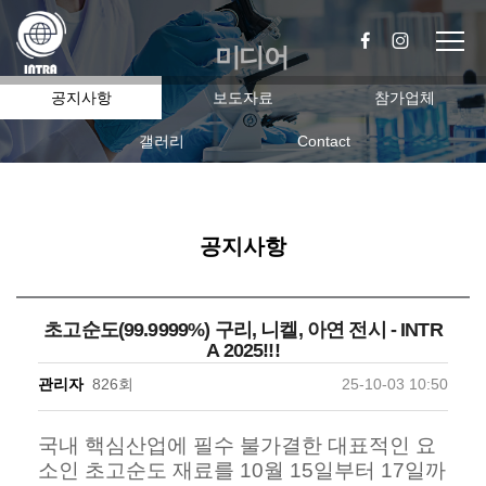
미디어
공지사항
보도자료
참가업체
갤러리
Contact
공지사항
초고순도(99.9999%) 구리, 니켈, 아연 전시 - INTR
A 2025!!!
관리자
826회
25-10-03 10:50
국내 핵심산업에 필수 불가결한 대표적인 요
소인 초고순도 재료를 10월 15일부터 17일까